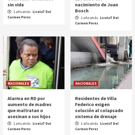
sin vida
nacimiento de Juan
Bosch
1 año atrás
LiceloT Del
Carmen Perez
1 año atrás
LiceloT Del
Carmen Perez
NACIONALES
NACIONALES
Alarma en RD por
Residentes de Villa
aumento de madres
Federico exigen
que maltratan o
solución al colapsado
asesinan a sus hijos
sistema de drenaje
1 año atrás
LiceloT Del
1 año atrás
LiceloT Del
Carmen Perez
Carmen Perez