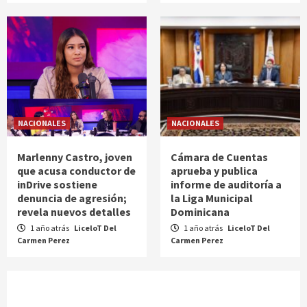
NACIONALES
NACIONALES
Marlenny Castro, joven
Cámara de Cuentas
que acusa conductor de
aprueba y publica
inDrive sostiene
informe de auditoría a
denuncia de agresión;
la Liga Municipal
revela nuevos detalles
Dominicana
1 año atrás
LiceloT Del
1 año atrás
LiceloT Del
Carmen Perez
Carmen Perez