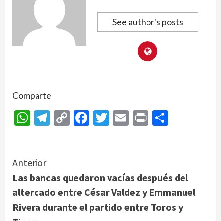
See author's posts
Comparte
WhatsApp
Telegram
Copy
Facebook
Twitter
Email
Print
Compar
Link
Continue
Anterior
Las bancas quedaron vacías después del
Reading
altercado entre César Valdez y Emmanuel
Rivera durante el partido entre Toros y