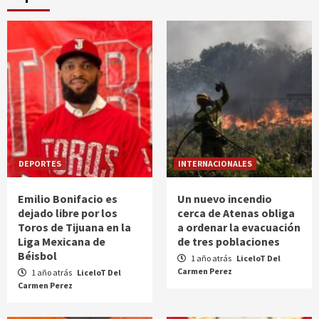
DEPORTES
INTERNACIONALES
Emilio Bonifacio es
Un nuevo incendio
dejado libre por los
cerca de Atenas obliga
Toros de Tijuana en la
a ordenar la evacuación
Liga Mexicana de
de tres poblaciones
Béisbol
1 año atrás
LiceloT Del
Carmen Perez
1 año atrás
LiceloT Del
Carmen Perez