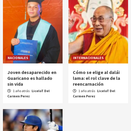
NACIONALES
INTERNACIONALES
Joven desaparecido en
Cómo se elige al dalái
Guaricano es hallado
lama: el rol clave de la
sin vida
reencarnación
1 año atrás
LiceloT Del
1 año atrás
LiceloT Del
Carmen Perez
Carmen Perez