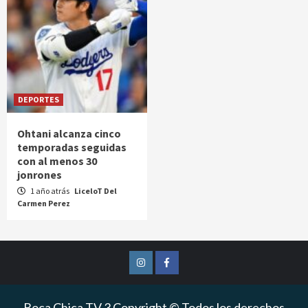
DEPORTES
Ohtani alcanza cinco
temporadas seguidas
con al menos 30
jonrones
1 año atrás
LiceloT Del
Carmen Perez
Instagram
Facebook
Boca Chica TV 3 Copyright © Todos los derechos