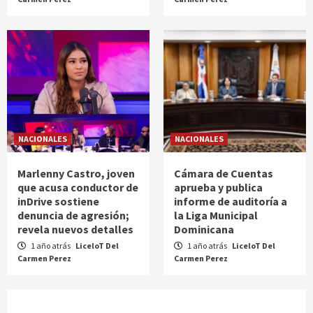
NACIONALES
NACIONALES
Marlenny Castro, joven
Cámara de Cuentas
que acusa conductor de
aprueba y publica
inDrive sostiene
informe de auditoría a
denuncia de agresión;
la Liga Municipal
revela nuevos detalles
Dominicana
1 año atrás
LiceloT Del
1 año atrás
LiceloT Del
Carmen Perez
Carmen Perez