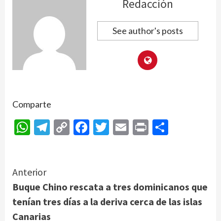
Redacción
See author's posts
Comparte
WhatsApp
Telegram
Copy
Facebook
Twitter
Email
Print
Compar
Link
Continue
Anterior
Buque Chino rescata a tres dominicanos que
Reading
tenían tres días a la deriva cerca de las islas
Canarias