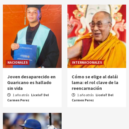
NACIONALES
INTERNACIONALES
Joven desaparecido en
Cómo se elige al dalái
Guaricano es hallado
lama: el rol clave de la
sin vida
reencarnación
1 año atrás
LiceloT Del
1 año atrás
LiceloT Del
Carmen Perez
Carmen Perez