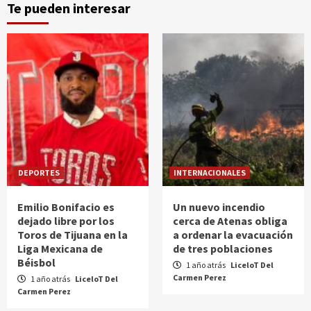
Te pueden interesar
DEPORTES
INTERNACIONALES
Emilio Bonifacio es
Un nuevo incendio
dejado libre por los
cerca de Atenas obliga
Toros de Tijuana en la
a ordenar la evacuación
Liga Mexicana de
de tres poblaciones
Béisbol
1 año atrás
LiceloT Del
Carmen Perez
1 año atrás
LiceloT Del
Carmen Perez