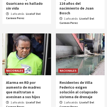
Guaricano es hallado
116 años del
sin vida
nacimiento de Juan
Bosch
1 año atrás
LiceloT Del
Carmen Perez
1 año atrás
LiceloT Del
Carmen Perez
NACIONALES
NACIONALES
Alarma en RD por
Residentes de Villa
aumento de madres
Federico exigen
que maltratan o
solución al colapsado
asesinan a sus hijos
sistema de drenaje
1 año atrás
LiceloT Del
1 año atrás
LiceloT Del
Carmen Perez
Carmen Perez