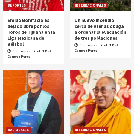
DEPORTES
INTERNACIONALES
Emilio Bonifacio es
Un nuevo incendio
dejado libre por los
cerca de Atenas obliga
Toros de Tijuana en la
a ordenar la evacuación
Liga Mexicana de
de tres poblaciones
Béisbol
1 año atrás
LiceloT Del
Carmen Perez
1 año atrás
LiceloT Del
Carmen Perez
NACIONALES
INTERNACIONALES