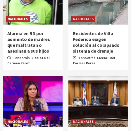
NACIONALES
NACIONALES
Alarma en RD por
Residentes de Villa
aumento de madres
Federico exigen
que maltratan o
solución al colapsado
asesinan a sus hijos
sistema de drenaje
1 año atrás
LiceloT Del
1 año atrás
LiceloT Del
Carmen Perez
Carmen Perez
NACIONALES
NACIONALES