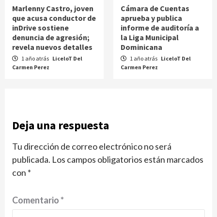
Marlenny Castro, joven
Cámara de Cuentas
que acusa conductor de
aprueba y publica
inDrive sostiene
informe de auditoría a
denuncia de agresión;
la Liga Municipal
revela nuevos detalles
Dominicana
1 año atrás
LiceloT Del
1 año atrás
LiceloT Del
Carmen Perez
Carmen Perez
Deja una respuesta
Tu dirección de correo electrónico no será
publicada.
Los campos obligatorios están marcados
con
*
Comentario
*