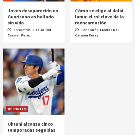
Joven desaparecido en
Cómo se elige al dalái
Guaricano es hallado
lama: el rol clave de la
sin vida
reencarnación
1 año atrás
LiceloT Del
1 año atrás
LiceloT Del
Carmen Perez
Carmen Perez
DEPORTES
Ohtani alcanza cinco
temporadas seguidas