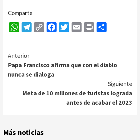
Comparte
WhatsApp
Telegram
Copy
Facebook
Twitter
Email
Print
Compar
Link
Continue
Anterior
Papa Francisco afirma que con el diablo
Reading
nunca se dialoga
Siguiente
Meta de 10 millones de turistas lograda
antes de acabar el 2023
Más noticias