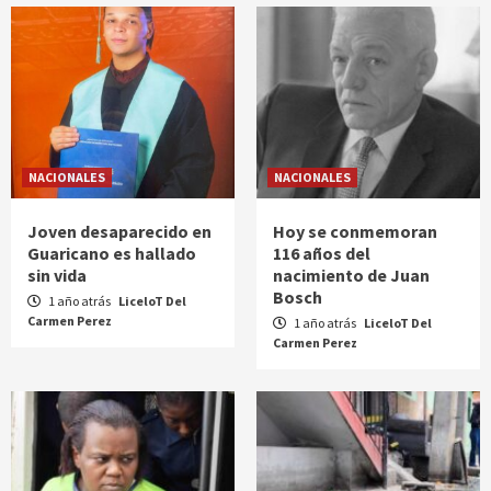
NACIONALES
NACIONALES
Joven desaparecido en
Hoy se conmemoran
Guaricano es hallado
116 años del
sin vida
nacimiento de Juan
Bosch
1 año atrás
LiceloT Del
Carmen Perez
1 año atrás
LiceloT Del
Carmen Perez