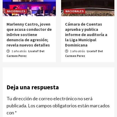
NACIONALES
NACIONALES
Marlenny Castro, joven
Cámara de Cuentas
que acusa conductor de
aprueba y publica
inDrive sostiene
informe de auditoría a
denuncia de agresión;
la Liga Municipal
revela nuevos detalles
Dominicana
1 año atrás
LiceloT Del
1 año atrás
LiceloT Del
Carmen Perez
Carmen Perez
Deja una respuesta
Tu dirección de correo electrónico no será
publicada.
Los campos obligatorios están marcados
con
*