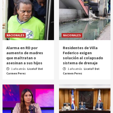
NACIONALES
NACIONALES
Alarma en RD por
Residentes de Villa
aumento de madres
Federico exigen
que maltratan o
solución al colapsado
asesinan a sus hijos
sistema de drenaje
1 año atrás
LiceloT Del
1 año atrás
LiceloT Del
Carmen Perez
Carmen Perez