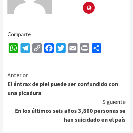
Comparte
WhatsApp
Telegram
Copy
Facebook
Twitter
Email
Print
Compar
Link
Continue
Anterior
El ántrax de piel puede ser confundido con
Reading
una picadura
Siguiente
En los últimos seis años 3,800 personas se
han suicidado en el país