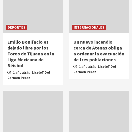
DEPORTES
INTERNACIONALES
Emilio Bonifacio es
Un nuevo incendio
dejado libre por los
cerca de Atenas obliga
Toros de Tijuana en la
a ordenar la evacuación
Liga Mexicana de
de tres poblaciones
Béisbol
1 año atrás
LiceloT Del
Carmen Perez
1 año atrás
LiceloT Del
Carmen Perez