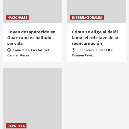
NACIONALES
INTERNACIONALES
Joven desaparecido en
Cómo se elige al dalái
Guaricano es hallado
lama: el rol clave de la
sin vida
reencarnación
1 año atrás
LiceloT Del
1 año atrás
LiceloT Del
Carmen Perez
Carmen Perez
DEPORTES