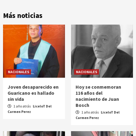
Más noticias
NACIONALES
NACIONALES
Joven desaparecido en
Hoy se conmemoran
Guaricano es hallado
116 años del
sin vida
nacimiento de Juan
Bosch
1 año atrás
LiceloT Del
Carmen Perez
1 año atrás
LiceloT Del
Carmen Perez