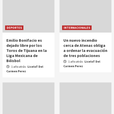
DEPORTES
INTERNACIONALES
Emilio Bonifacio es
Un nuevo incendio
dejado libre por los
cerca de Atenas obliga
Toros de Tijuana en la
a ordenar la evacuación
Liga Mexicana de
de tres poblaciones
Béisbol
1 año atrás
LiceloT Del
Carmen Perez
1 año atrás
LiceloT Del
Carmen Perez