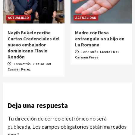
ACTUALIDAD
ACTUALIDAD
Nayib Bukele recibe
Madre confiesa
Cartas Credenciales del
estrangula a su hijo en
nuevo embajador
La Romana
dominicano Flavio
1 año atrás
LiceloT Del
Rondón
Carmen Perez
1 año atrás
LiceloT Del
Carmen Perez
Deja una respuesta
Tu dirección de correo electrónico no será
publicada.
Los campos obligatorios están marcados
con
*