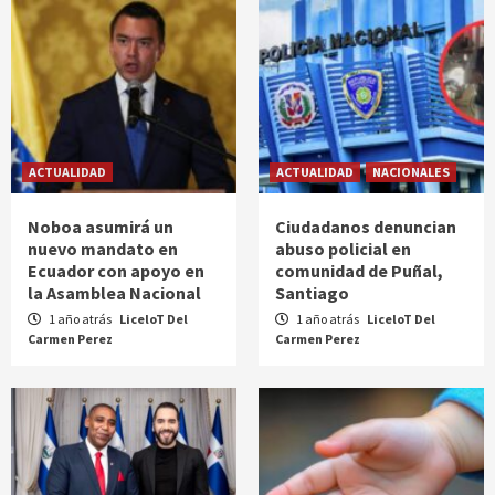
ACTUALIDAD
ACTUALIDAD
NACIONALES
Noboa asumirá un
Ciudadanos denuncian
nuevo mandato en
abuso policial en
Ecuador con apoyo en
comunidad de Puñal,
la Asamblea Nacional
Santiago
1 año atrás
LiceloT Del
1 año atrás
LiceloT Del
Carmen Perez
Carmen Perez