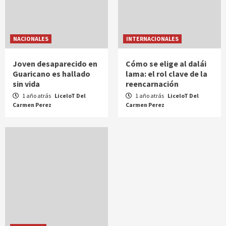
NACIONALES
INTERNACIONALES
Joven desaparecido en
Cómo se elige al dalái
Guaricano es hallado
lama: el rol clave de la
sin vida
reencarnación
1 año atrás
LiceloT Del
1 año atrás
LiceloT Del
Carmen Perez
Carmen Perez