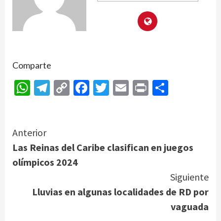
Comparte
WhatsApp
Telegram
Copy
Facebook
Twitter
Email
Print
Compar
Link
Continue
Anterior
Las Reinas del Caribe clasifican en juegos
Reading
olímpicos 2024
Siguiente
Lluvias en algunas localidades de RD por
vaguada