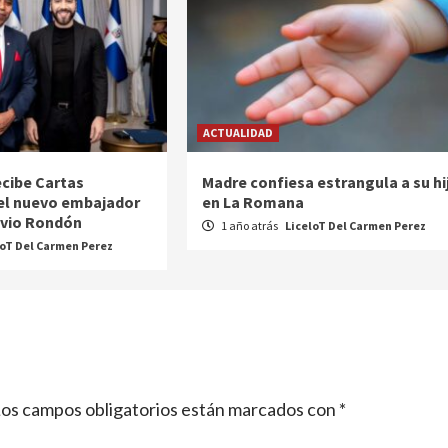
ACTUALIDAD
ecibe Cartas
Madre confiesa estrangula a su hi
el nuevo embajador
en La Romana
avio Rondón
1 año atrás
LiceloT Del Carmen Perez
loT Del Carmen Perez
os campos obligatorios están marcados con
*