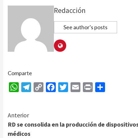
Redacción
See author's posts
Comparte
WhatsApp
Telegram
Copy
Facebook
Twitter
Email
Print
Compar
Link
Continue
Anterior
RD se consolida en la producción de dispositivo
Reading
médicos