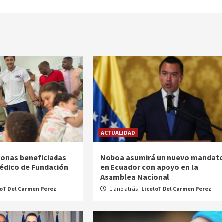
ACTUALIDAD
sonas beneficiadas
Noboa asumirá un nuevo mandat
édico de Fundación
en Ecuador con apoyo en la
Asamblea Nacional
loT Del Carmen Perez
1 año atrás
LiceloT Del Carmen Perez