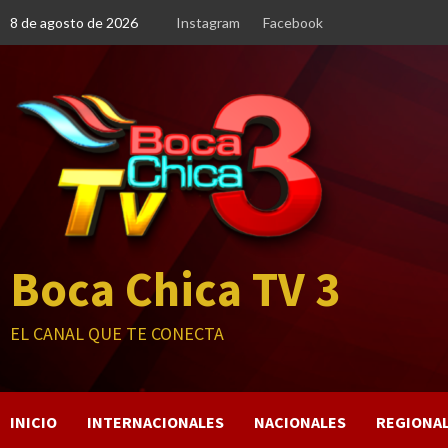
Saltar
8 de agosto de 2026
Instagram
Facebook
al
contenido
Boca Chica TV 3
EL CANAL QUE TE CONECTA
INICIO
INTERNACIONALES
NACIONALES
REGIONA