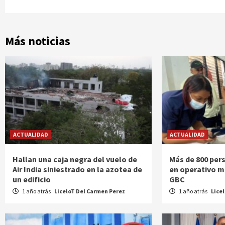
Más noticias
ACTUALIDAD
ACTUALIDAD
Hallan una caja negra del vuelo de
Más de 800 per
Air India siniestrado en la azotea de
en operativo m
un edificio
GBC
1 año atrás
LiceloT Del Carmen Perez
1 año atrás
Lice