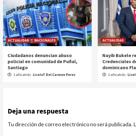
ACTUALIDAD
NACIONALES
ACTUALIDAD
Ciudadanos denuncian abuso
Nayib Bukele r
policial en comunidad de Puñal,
Credenciales d
Santiago
dominicano Fl
1 año atrás
LiceloT Del Carmen Perez
1 año atrás
Lice
Deja una respuesta
Tu dirección de correo electrónico no será publicada.
L