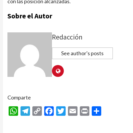
con las posición alcanzadas.
Sobre el Autor
Redacción
See author's posts
Comparte
WhatsApp
Telegram
Copy
Facebook
Twitter
Email
Print
Compar
Link