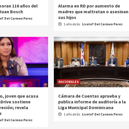
oran 116 años del
Alarma en RD por aumento de
 Juan Bosch
madres que maltratan o asesinan
sus hijos
loT Del Carmen Perez
1 año atrás
LiceloT Del Carmen Perez
NACIONALES
o, joven que acusa
Cámara de Cuentas aprueba y
nDrive sostiene
publica informe de auditoría a la
resión; revela
Liga Municipal Dominicana
s
1 año atrás
LiceloT Del Carmen Perez
loT Del Carmen Perez