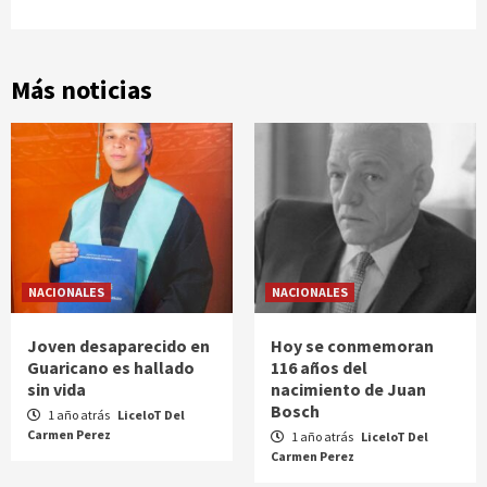
Más noticias
NACIONALES
NACIONALES
Joven desaparecido en
Hoy se conmemoran
Guaricano es hallado
116 años del
sin vida
nacimiento de Juan
Bosch
1 año atrás
LiceloT Del
Carmen Perez
1 año atrás
LiceloT Del
Carmen Perez