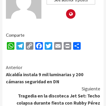
Comparte
WhatsApp
Telegram
Copy
Facebook
Twitter
Email
Print
Compar
Link
Continue
Anterior
Alcaldía instala 9 mil luminarias y 200
Reading
cámaras seguridad en DN
Siguiente
Tragedia en la discoteca Jet Set: Techo
colapsa durante fiesta con Rubby Pérez