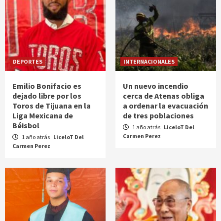
DEPORTES
INTERNACIONALES
Emilio Bonifacio es
Un nuevo incendio
dejado libre por los
cerca de Atenas obliga
Toros de Tijuana en la
a ordenar la evacuación
Liga Mexicana de
de tres poblaciones
Béisbol
1 año atrás
LiceloT Del
Carmen Perez
1 año atrás
LiceloT Del
Carmen Perez