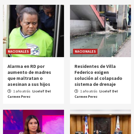
NACIONALES
NACIONALES
Alarma en RD por
Residentes de Villa
aumento de madres
Federico exigen
que maltratan o
solución al colapsado
asesinan a sus hijos
sistema de drenaje
1 año atrás
LiceloT Del
1 año atrás
LiceloT Del
Carmen Perez
Carmen Perez