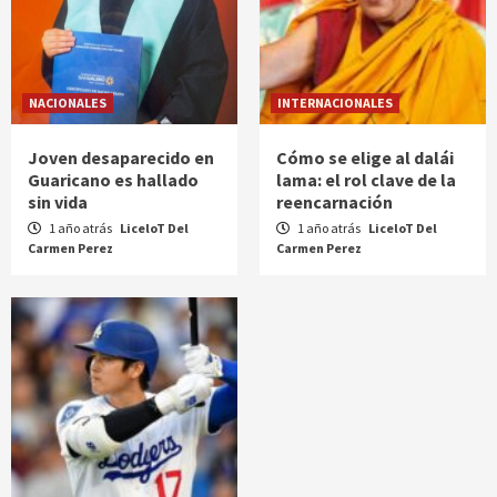
NACIONALES
INTERNACIONALES
Joven desaparecido en
Cómo se elige al dalái
Guaricano es hallado
lama: el rol clave de la
sin vida
reencarnación
1 año atrás
LiceloT Del
1 año atrás
LiceloT Del
Carmen Perez
Carmen Perez