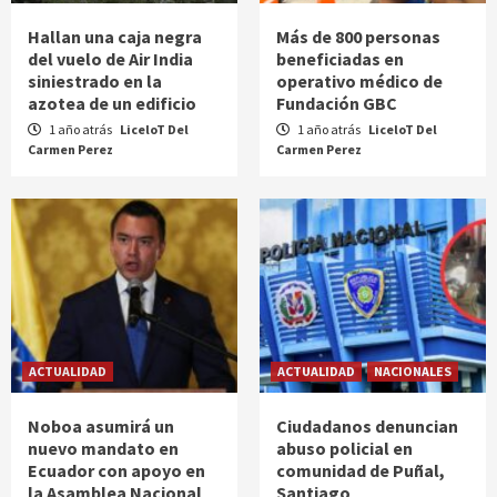
Hallan una caja negra
Más de 800 personas
del vuelo de Air India
beneficiadas en
siniestrado en la
operativo médico de
azotea de un edificio
Fundación GBC
1 año atrás
LiceloT Del
1 año atrás
LiceloT Del
Carmen Perez
Carmen Perez
ACTUALIDAD
ACTUALIDAD
NACIONALES
Noboa asumirá un
Ciudadanos denuncian
nuevo mandato en
abuso policial en
Ecuador con apoyo en
comunidad de Puñal,
la Asamblea Nacional
Santiago