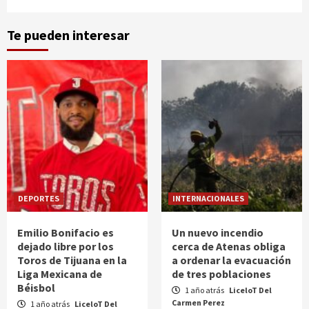
Te pueden interesar
DEPORTES
INTERNACIONALES
Emilio Bonifacio es
Un nuevo incendio
dejado libre por los
cerca de Atenas obliga
Toros de Tijuana en la
a ordenar la evacuación
Liga Mexicana de
de tres poblaciones
Béisbol
1 año atrás
LiceloT Del
Carmen Perez
1 año atrás
LiceloT Del