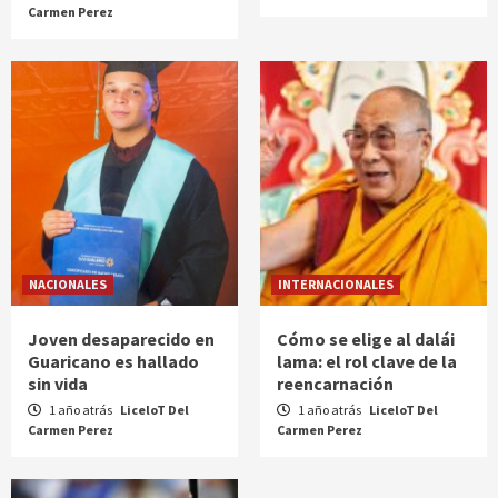
Carmen Perez
NACIONALES
INTERNACIONALES
Joven desaparecido en
Cómo se elige al dalái
Guaricano es hallado
lama: el rol clave de la
sin vida
reencarnación
1 año atrás
LiceloT Del
1 año atrás
LiceloT Del
Carmen Perez
Carmen Perez