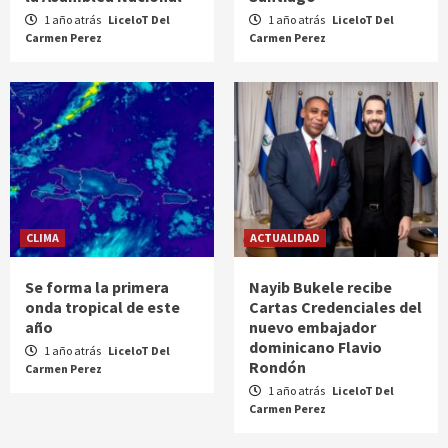
1 año atrás
LiceloT Del
1 año atrás
LiceloT Del
Carmen Perez
Carmen Perez
CLIMA
ACTUALIDAD
Se forma la primera
Nayib Bukele recibe
onda tropical de este
Cartas Credenciales del
año
nuevo embajador
dominicano Flavio
1 año atrás
LiceloT Del
Rondón
Carmen Perez
1 año atrás
LiceloT Del
Carmen Perez