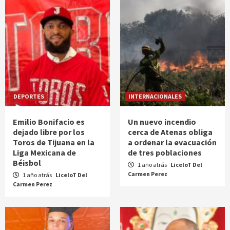
DEPORTES
INTERNACIONALES
Emilio Bonifacio es
Un nuevo incendio
dejado libre por los
cerca de Atenas obliga
Toros de Tijuana en la
a ordenar la evacuación
Liga Mexicana de
de tres poblaciones
Béisbol
1 año atrás
LiceloT Del
Carmen Perez
1 año atrás
LiceloT Del
Carmen Perez