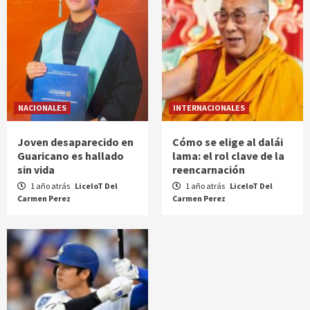
NACIONALES
INTERNACIONALES
Joven desaparecido en
Cómo se elige al dalái
Guaricano es hallado
lama: el rol clave de la
sin vida
reencarnación
1 año atrás
LiceloT Del
1 año atrás
LiceloT Del
Carmen Perez
Carmen Perez