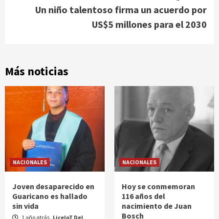
Un niño talentoso firma un acuerdo por
US$5 millones para el 2030
Más noticias
NACIONALES
NACIONALES
Joven desaparecido en
Hoy se conmemoran
Guaricano es hallado
116 años del
sin vida
nacimiento de Juan
Bosch
1 año atrás
LiceloT Del