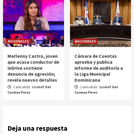
NACIONALES
NACIONALES
Marlenny Castro, joven
Cámara de Cuentas
que acusa conductor de
aprueba y publica
inDrive sostiene
informe de auditoría a
denuncia de agresión;
la Liga Municipal
revela nuevos detalles
Dominicana
1 año atrás
LiceloT Del
1 año atrás
LiceloT Del
Carmen Perez
Carmen Perez
Deja una respuesta