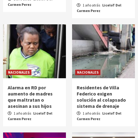
Carmen Perez
1 año atrás
LiceloT Del
Carmen Perez
NACIONALES
NACIONALES
Alarma en RD por
Residentes de Villa
aumento de madres
Federico exigen
que maltratan o
solución al colapsado
asesinan a sus hijos
sistema de drenaje
1 año atrás
LiceloT Del
1 año atrás
LiceloT Del
Carmen Perez
Carmen Perez