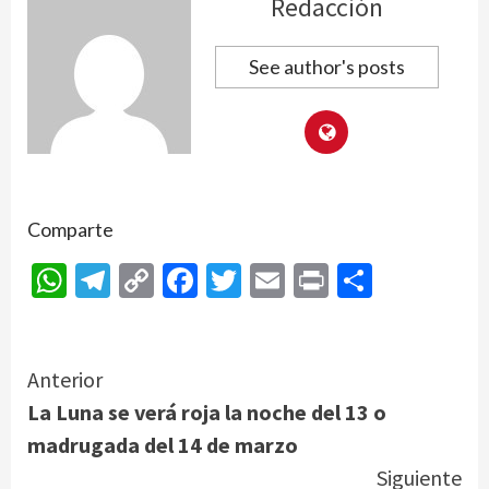
Redacción
See author's posts
Comparte
WhatsApp
Telegram
Copy
Facebook
Twitter
Email
Print
Compar
Link
Continue
Anterior
La Luna se verá roja la noche del 13 o
Reading
madrugada del 14 de marzo
Siguiente