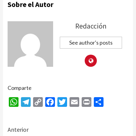
Sobre el Autor
Redacción
See author's posts
Comparte
WhatsApp
Telegram
Copy
Facebook
Twitter
Email
Print
Compar
Link
Continue
Anterior