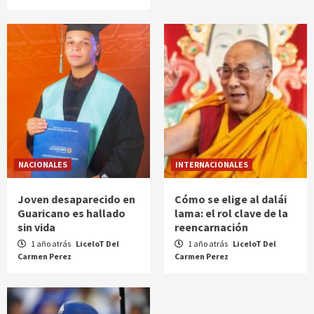
NACIONALES
INTERNACIONALES
Joven desaparecido en
Cómo se elige al dalái
Guaricano es hallado
lama: el rol clave de la
sin vida
reencarnación
1 año atrás
LiceloT Del
1 año atrás
LiceloT Del
Carmen Perez
Carmen Perez