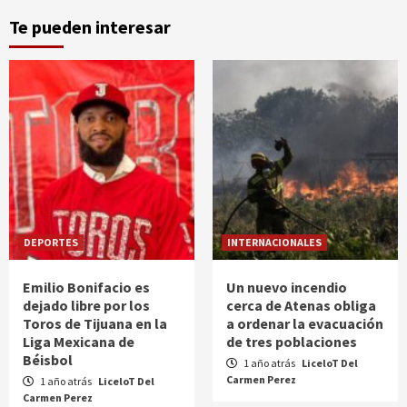
Te pueden interesar
DEPORTES
INTERNACIONALES
Emilio Bonifacio es
Un nuevo incendio
dejado libre por los
cerca de Atenas obliga
Toros de Tijuana en la
a ordenar la evacuación
Liga Mexicana de
de tres poblaciones
Béisbol
1 año atrás
LiceloT Del
Carmen Perez
1 año atrás
LiceloT Del
Carmen Perez