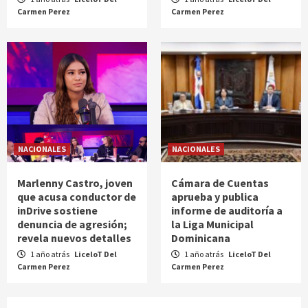
Carmen Perez
Carmen Perez
NACIONALES
NACIONALES
Marlenny Castro, joven
Cámara de Cuentas
que acusa conductor de
aprueba y publica
inDrive sostiene
informe de auditoría a
denuncia de agresión;
la Liga Municipal
revela nuevos detalles
Dominicana
1 año atrás
LiceloT Del
1 año atrás
LiceloT Del
Carmen Perez
Carmen Perez