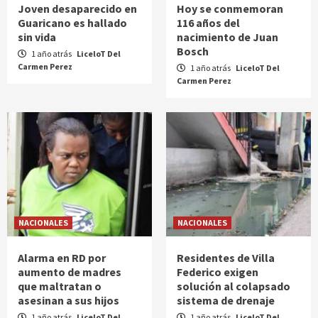
Joven desaparecido en
Hoy se conmemoran
Guaricano es hallado
116 años del
sin vida
nacimiento de Juan
Bosch
1 año atrás
LiceloT Del
Carmen Perez
1 año atrás
LiceloT Del
Carmen Perez
NACIONALES
NACIONALES
Alarma en RD por
Residentes de Villa
aumento de madres
Federico exigen
que maltratan o
solución al colapsado
asesinan a sus hijos
sistema de drenaje
1 año atrás
LiceloT Del
1 año atrás
LiceloT Del