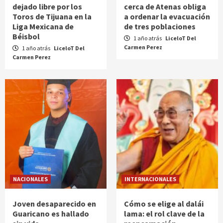
dejado libre por los
cerca de Atenas obliga
Toros de Tijuana en la
a ordenar la evacuación
Liga Mexicana de
de tres poblaciones
Béisbol
1 año atrás
LiceloT Del
Carmen Perez
1 año atrás
LiceloT Del
Carmen Perez
NACIONALES
INTERNACIONALES
Joven desaparecido en
Cómo se elige al dalái
Guaricano es hallado
lama: el rol clave de la