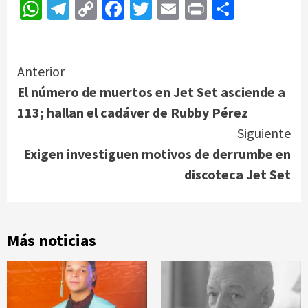
WhatsApp
Telegram
Copy
Facebook
Twitter
Email
Print
Compar
Link
Continue
Anterior
El número de muertos en Jet Set asciende a
Reading
113; hallan el cadáver de Rubby Pérez
Siguiente
Exigen investiguen motivos de derrumbe en
discoteca Jet Set
Más noticias