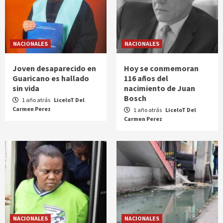
NACIONALES
NACIONALES
Joven desaparecido en
Hoy se conmemoran
Guaricano es hallado
116 años del
sin vida
nacimiento de Juan
Bosch
1 año atrás
LiceloT Del
Carmen Perez
1 año atrás
LiceloT Del
Carmen Perez
NACIONALES
NACIONALES