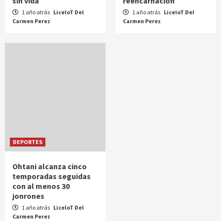
sin vida
reencarnación
1 año atrás
LiceloT Del
1 año atrás
LiceloT Del
Carmen Perez
Carmen Perez
DEPORTES
Ohtani alcanza cinco
temporadas seguidas
con al menos 30
jonrones
1 año atrás
LiceloT Del
Carmen Perez