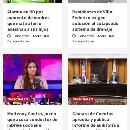
Alarma en RD por
Residentes de Villa
aumento de madres
Federico exigen
que maltratan o
solución al colapsado
asesinan a sus hijos
sistema de drenaje
1 año atrás
LiceloT Del
1 año atrás
LiceloT Del
Carmen Perez
Carmen Perez
NACIONALES
NACIONALES
Marlenny Castro, joven
Cámara de Cuentas
que acusa conductor de
aprueba y publica
inDrive sostiene
informe de auditoría a