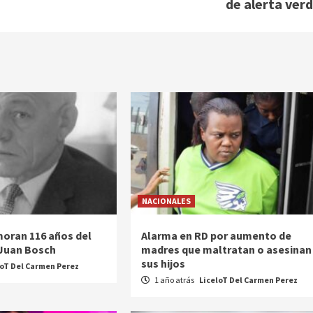
de alerta verd
NACIONALES
oran 116 años del
Alarma en RD por aumento de
 Juan Bosch
madres que maltratan o asesinan
sus hijos
loT Del Carmen Perez
1 año atrás
LiceloT Del Carmen Perez