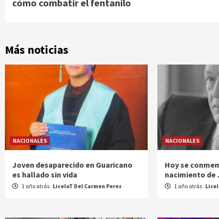
cómo combatir el fentanilo
Más noticias
NACIONALES
NACIONALES
Joven desaparecido en Guaricano
Hoy se conmem
es hallado sin vida
nacimiento de
1 año atrás
LiceloT Del Carmen Perez
1 año atrás
Lice