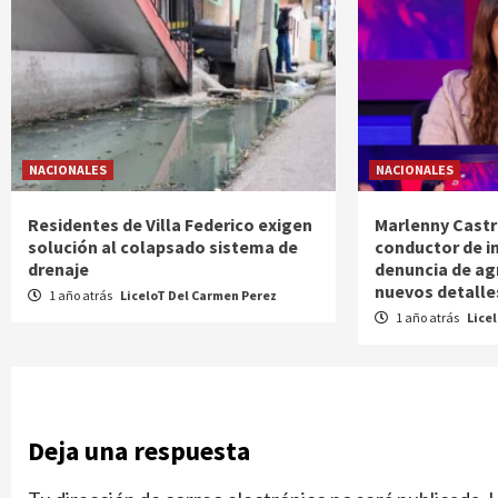
NACIONALES
NACIONALES
Residentes de Villa Federico exigen
Marlenny Castr
solución al colapsado sistema de
conductor de i
drenaje
denuncia de ag
nuevos detalle
1 año atrás
LiceloT Del Carmen Perez
1 año atrás
Lice
Deja una respuesta