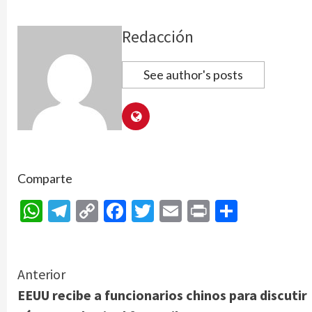
Redacción
See author's posts
Comparte
WhatsApp
Telegram
Copy
Facebook
Twitter
Email
Print
Compar
Link
Continue
Anterior
EEUU recibe a funcionarios chinos para discutir
Reading