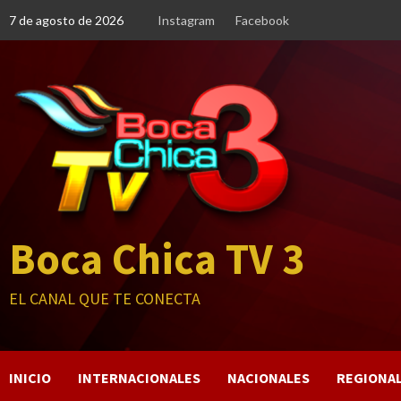
Saltar
7 de agosto de 2026
Instagram
Facebook
al
contenido
Boca Chica TV 3
EL CANAL QUE TE CONECTA
INICIO
INTERNACIONALES
NACIONALES
REGIONA