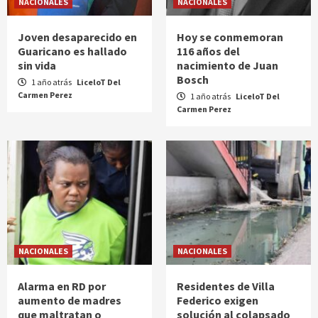
NACIONALES
NACIONALES
Joven desaparecido en
Hoy se conmemoran
Guaricano es hallado
116 años del
sin vida
nacimiento de Juan
Bosch
1 año atrás
LiceloT Del
Carmen Perez
1 año atrás
LiceloT Del
Carmen Perez
NACIONALES
NACIONALES
Alarma en RD por
Residentes de Villa
aumento de madres
Federico exigen
que maltratan o
solución al colapsado