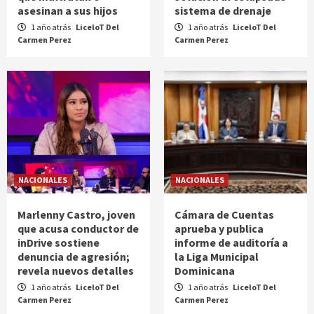
asesinan a sus hijos
sistema de drenaje
1 año atrás
LiceloT Del
1 año atrás
LiceloT Del
Carmen Perez
Carmen Perez
NACIONALES
NACIONALES
Marlenny Castro, joven
Cámara de Cuentas
que acusa conductor de
aprueba y publica
inDrive sostiene
informe de auditoría a
denuncia de agresión;
la Liga Municipal
revela nuevos detalles
Dominicana
1 año atrás
LiceloT Del
1 año atrás
LiceloT Del
Carmen Perez
Carmen Perez