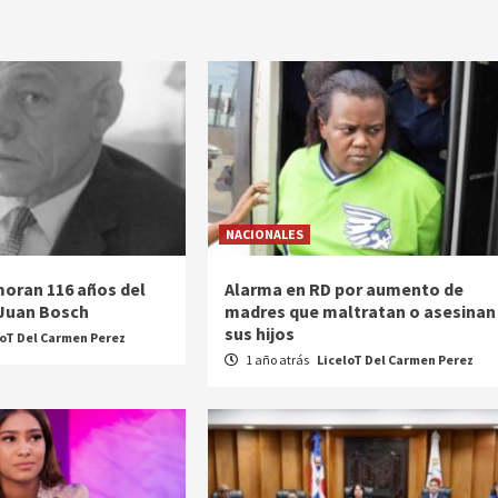
NACIONALES
oran 116 años del
Alarma en RD por aumento de
 Juan Bosch
madres que maltratan o asesinan
sus hijos
loT Del Carmen Perez
1 año atrás
LiceloT Del Carmen Perez