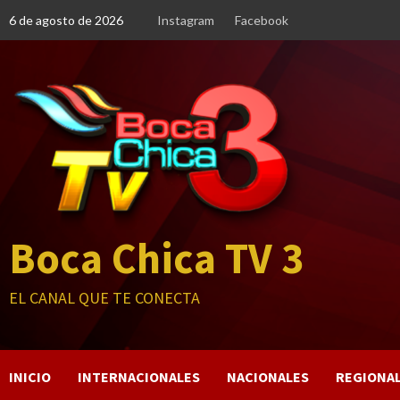
Saltar
6 de agosto de 2026
Instagram
Facebook
al
contenido
Boca Chica TV 3
EL CANAL QUE TE CONECTA
INICIO
INTERNACIONALES
NACIONALES
REGIONA