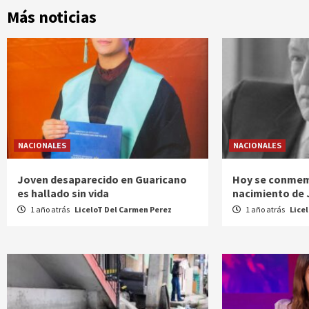
Más noticias
NACIONALES
NACIONALES
Joven desaparecido en Guaricano
Hoy se conmem
es hallado sin vida
nacimiento de
1 año atrás
LiceloT Del Carmen Perez
1 año atrás
Lice