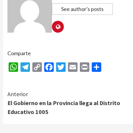
See author's posts
Comparte
WhatsApp
Telegram
Copy
Facebook
Twitter
Email
Print
Compar
Link
Continue
Anterior
El Gobierno en la Provincia llega al Distrito
Reading
Educativo 1005